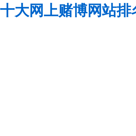
十大网上赌博网站排