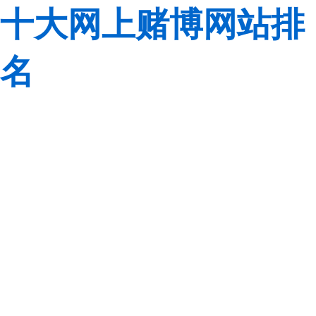
十大网上赌博网站排
名