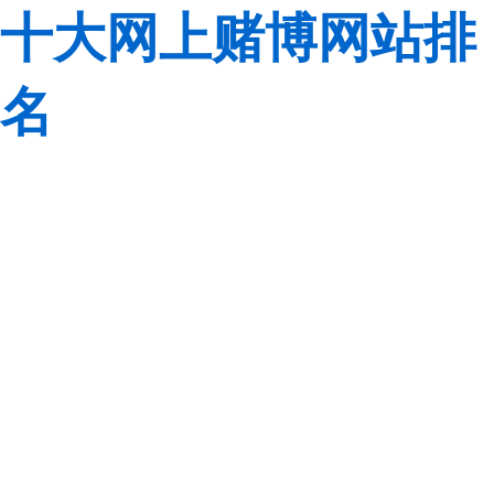
十大网上赌博网站排
名