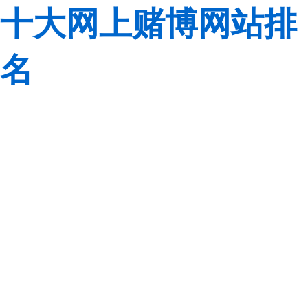
十大网上赌博网站排
名