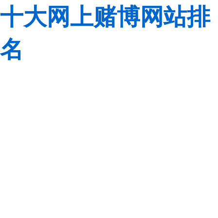
十大网上赌博网站排
名