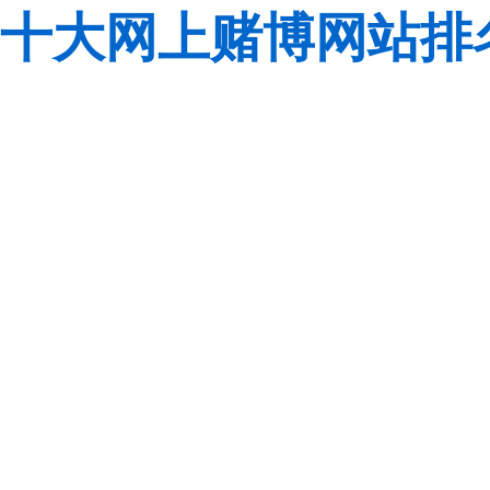
十大网上赌博网站排