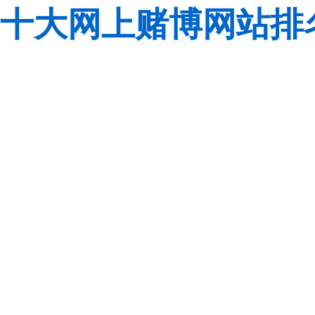
十大网上赌博网站排