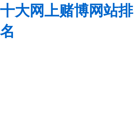
十大网上赌博网站排
名