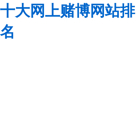
十大网上赌博网站排
名