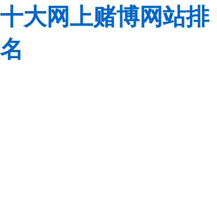
十大网上赌博网站排
名