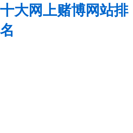
十大网上赌博网站排
名