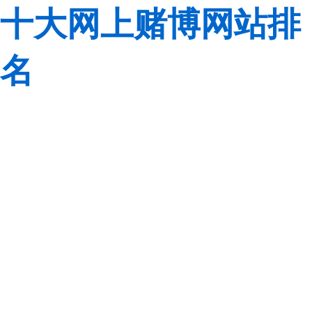
十大网上赌博网站排
名