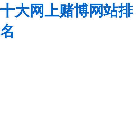
十大网上赌博网站排
名