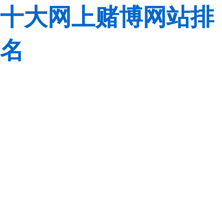
十大网上赌博网站排
名