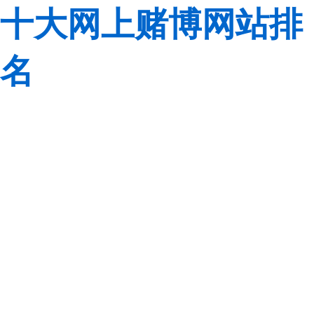
十大网上赌博网站排
名